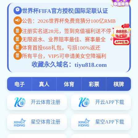
九游(JIUYOU)电子游戏电子平台-九游世界杯（中国）:关于我们
九游(JIUYOU)电子游戏电子平台-九游世界杯（中国）:服务与案例
九游(JIUYOU)电子游戏电子平台-九游世界杯（中国）:资讯动态
九游(JIUYOU)电子游戏电子平台-九游世界杯（中国）:党的九游世界
杯（中国）
九游(JIUYOU)电子游戏电子平台-九游世界杯（中国）:联系我们
Email. jxpxjgjt@163.com
P. 0799-6663728 / 周一至周五 8:30-17:30
A. 萍乡市经济技术开发区吴楚东大道10号
萍乡市人民政府官网 萍乡市国资委官网
©
2026
江西九游(JIUYOU)电子游戏电子平台-九游世界杯（中国）有限公司
All Right