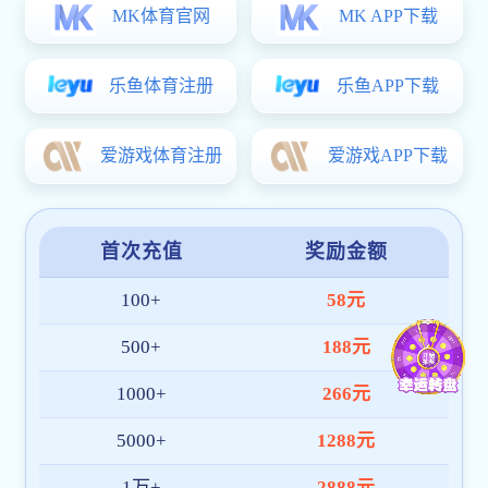
浩然主持会议并讲话，党委副书记、
总经理李仕国部署下半年经营工作。集团党委
班子成员、市管干部、高
管，各部门、子（分）公司主要负责人
参加会议。
查看详情
28
喜报丨江西九游(JIUYOU)电子游戏电子平
台-九游世界杯（中国）斩获“新基建杯”智
2026.07
能建造及BIM应用大赛全国二等奖
7月28日，第六届“新基建杯”智能建造及BIM应
用大赛获奖结果正式公布，江西九游
(JIUYOU)电子游戏电子平台-九游世界杯（中国）报
送的《BIM技术助力萍乡市奥林匹克体育中心九游世
界杯（中国）项目数字化施工管理》成果，从
全国1800余项参赛作品中突围而出，荣获大赛
二等奖。
查看详情