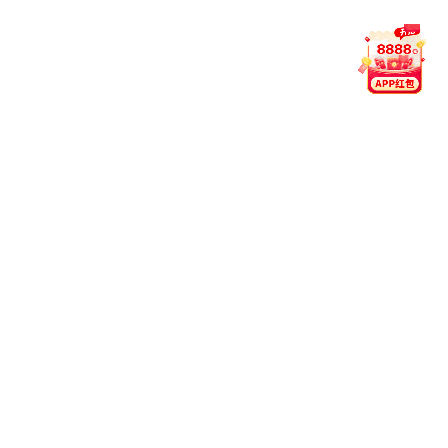
畴绘灌区 匠心治水护粮安
2026.07
饶亚辉，中共党员，高级工程
师，现任江西九游(JIUYOU)电子游戏电子
平台-九游世界杯（中国）下属水利院设计部部
长。他的专业版图始终围绕“水”与“田”展
开，专攻农田水利、灌区改
造、高标准农田规划设计，是业内
公认的“田坎上的技术把关人”。从葛洲坝集团
到萍乡市水利水电勘察设计院，再到如今
的设计部负责人，他在一线技术岗位上磨砺
了24年，河道治理、水库除
险、灌区升级、高标准农田……数
百项工程背后，是他伏案绘图的深夜与奔走现
场的黎明。
查看详情
02
匠心筑造 向“新”而行丨江西九游(JIUYOU)
电子游戏电子平台-九游世界杯（中国）三
2026.07
项新技术在萍乡市儿童医院九游世界杯
（中国）项目落地见效