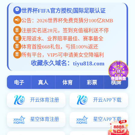
文化路步行街口
宾河西路
道路街巷
道路街巷
319、320国道立交
宾河西路
道路街巷
道路街巷
迎宾南路路口
319国道
道路街巷
道路街巷
安源新区流万街道
道路街巷