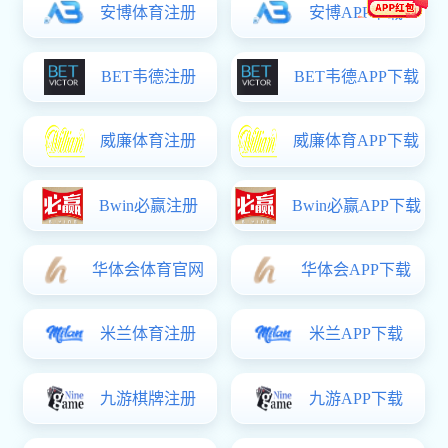
..
6
7
8
九游(JIUYOU)电子游戏电子平台-九游世界杯（中国）:关于我们
九游(JIUYOU)电子游戏电子平台-九游世界杯（中国）:服务与案例
九游(JIUYOU)电子游戏电子平台-九游世界杯（中国）:资讯动态
九游(JIUYOU)电子游戏电子平台-九游世界杯（中国）:党的九游世界
杯（中国）
九游(JIUYOU)电子游戏电子平台-九游世界杯（中国）:联系我们
Email. jxpxjgjt@163.com
P. 0799-6663728 / 周一至周五 8:30-17:30
A. 萍乡市经济技术开发区吴楚东大道10号