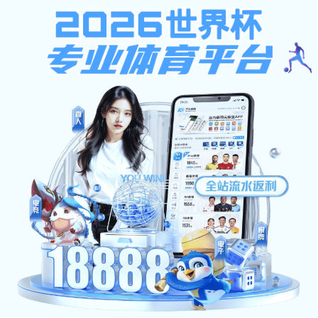
九游(JIUYOU)电子游戏电子平台-九游世界杯（中国）
服务领域
善弈者谋势、善谋者致远，我们尊重每一个市场需求，并提供海绵城市九
游世界杯（中国）全过程解决方案，我们尊重每一次信任，致力实现“立足
江西，走向全国，面向世界”的企业愿景。
正是这种态度，让我们前行的脚步更加稳健。
九游(JIUYOU)电子游戏
九游(JIUYOU)电子游戏
九游(JIUYOU)电子游戏
电子平台-九游世界杯
电子平台-九游世界杯
电子平台-九游世界杯
（中国）:建筑小区
（中国）:道路街巷
（中国）:市政绿化
Buliding
Road
Municipal
九游(JIUYOU)电子游戏
九游(JIUYOU)电子游戏
电子平台-九游世界杯
电子平台-九游世界杯
（中国）:校园工程
（中国）:公园广场
School
Gardens
部份工程案例展示
↑ 点击以上服务领域可筛选相关案例
市妇保
市人民医院
市政绿化
市政绿化